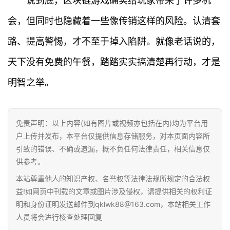
说到底，区块链游戏确实给玩家带来了许多机
专
会，但同时也隐藏着一些像传销这样的风险。认清套
题
路、提高警惕，才不至于掉入陷阱。就像老话说的，
百
天下没有免费的午餐，踏踏实实搞清楚再行动，才是
科
明智之举。
免责声明：以上内容(如有图片或视频亦包括在内)均为平台用
户上传并发布，本平台仅提供信息存储服务，对本页面内容所
引致的错误、不确或遗漏，概不负任何法律责任，相关信息仅
供参考。
本站尊重他人的知识产权、名誉权等法律法规所规定的合法权
益!如网页中刊载的文章或图片涉及侵权，请提供相关的权利证
明和身份证明发送邮件到qklwk88@163.com，本站相关工作
人员将会进行核查处理回复