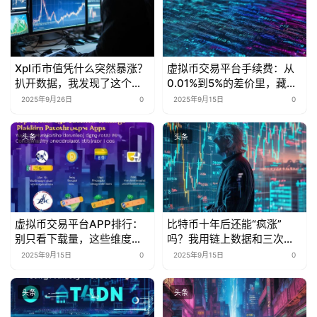
Xpl币市值凭什么突然暴涨？
虚拟币交易平台手续费：从
扒开数据，我发现了这个行
0.01%到5%的差价里，藏着
业秘密
多少被忽略的省钱密码？
2025年9月26日
0
2025年9月15日
0
头条
头条
虚拟币交易平台APP排行：
比特币十年后还能“疯涨”
别只看下载量，这些维度才
吗？我用链上数据和三次抄
是“真·核心指标”
底经历告诉你
2025年9月15日
0
2025年9月15日
0
头条
头条