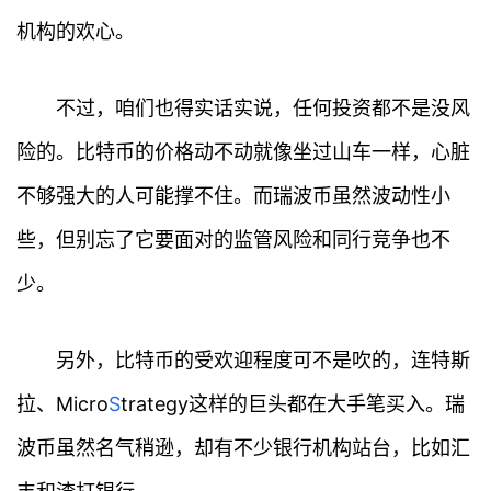
机构的欢心。
不过，咱们也得实话实说，任何投资都不是没风
险的。比特币的价格动不动就像坐过山车一样，心脏
不够强大的人可能撑不住。而瑞波币虽然波动性小
些，但别忘了它要面对的监管风险和同行竞争也不
少。
首
页
另外，比特币的受欢迎程度可不是吹的，连特斯
行
拉、Micro
S
trategy这样的巨头都在大手笔买入。瑞
情
波币虽然名气稍逊，却有不少银行机构站台，比如汇
快