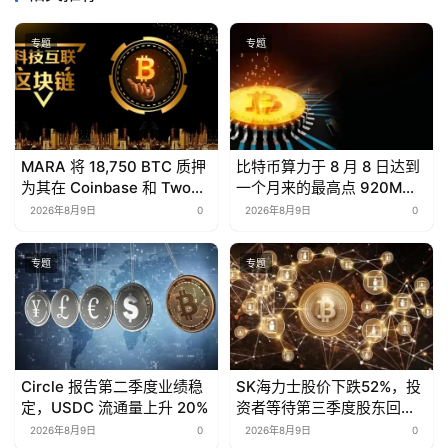
专题
专题
MARA 将 18,750 BTC 质押
比特币算力于 8 月 8 日达到
为其在 Coinbase 和 Two
一个月来的最高点 920M
Prime 的$600M 笔比特币
TH/s。
2026年8月9日
0
2026年8月9日
0
支持贷款的抵押品
专题
专题
Circle 报告第二季度业绩稳
SK海力士股价下跌52%，投
定，USDC 流通量上升 20%
资者等待第三季度股东回报
计划
2026年8月9日
0
2026年8月9日
0