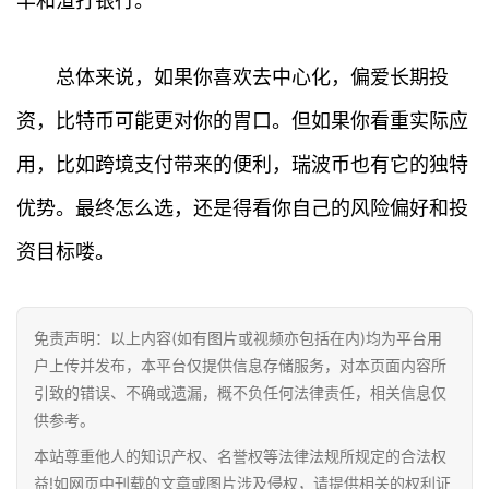
丰和渣打银行。
讯
总体来说，如果你喜欢去中心化，偏爱长期投
专
题
资，比特币可能更对你的胃口。但如果你看重实际应
用，比如跨境支付带来的便利，瑞波币也有它的独特
百
科
优势。最终怎么选，还是得看你自己的风险偏好和投
资目标喽。
免责声明：以上内容(如有图片或视频亦包括在内)均为平台用
户上传并发布，本平台仅提供信息存储服务，对本页面内容所
引致的错误、不确或遗漏，概不负任何法律责任，相关信息仅
供参考。
本站尊重他人的知识产权、名誉权等法律法规所规定的合法权
益!如网页中刊载的文章或图片涉及侵权，请提供相关的权利证