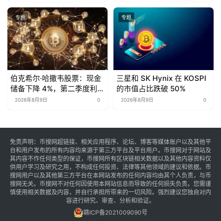
专题
专题
伯克希尔·哈撒韦股票：现金
三星和 SK Hynix 在 KOSPI
储备下降 4%，第二季度利润
的市值占比跌破 50%
翻倍
2026年8月9日
0
2026年8月9日
0
免责声明：币搜网超链接、相关应用程序、论坛、博客等媒体账户以及其他平
台和用户发布的所有内容均来源于第三方平台及平台用户。币搜网对于网站及
其内容不作任何类型的保证，币搜网所有区块链相关数据以及其他内容资料仅
供用户学习及研究之用，不构成任何投资、法律等其他领域的建议和依据。币
搜网用户以及其他第三方平台在本网站发布的任何内容均由其个人负责，与币
搜网无关。币搜网不对任何因使用本网站信息而导致的任何损失负责。您需谨
慎使用相关数据及内容，并自行承担所带来的一切风险。强烈建议您独自对内
容进行研究、审查、分析和验证。
赣ICP备2021009090号