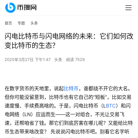
首页
专题
头条
闪电比特币与闪电网络的未来：它们如何改
变比特币的生态？
2025年3月27日 下午1:47
头条
阅读 7529
在数字货币的天地里，说起
比特币
，谁都绕不开它的大名。
但你可能没留意到，比特币也有它自己的“短板”，比如交易
速度慢、手续费高啥的。于是，闪电比特币（L
BTC
）和闪
电网络（LN）应运而生——这一对组合，不光让交易飞
速，还帮咱省了钱。那它们到底厉害在哪儿呢？又能给比特
币生态带来啥改变？ 先说说闪电比特币吧。别看它名字听