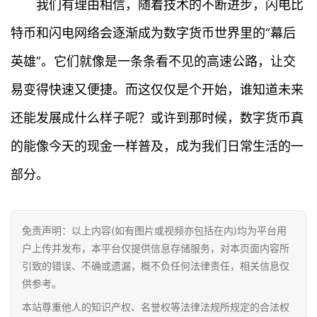
我们有理由相信，随着技术的不断进步，闪电比
特币和闪电网络会逐渐成为数字货币世界里的“幕后
首
英雄”。它们就像是一条条看不见的高速公路，让交
页
易变得快速又便捷。而这仅仅是个开始，谁知道未来
行
还能发展成什么样子呢？或许到那时候，数字货币真
情
的能像今天的现金一样普及，成为我们日常生活的一
快
部分。
讯
专
免责声明：以上内容(如有图片或视频亦包括在内)均为平台用
题
户上传并发布，本平台仅提供信息存储服务，对本页面内容所
引致的错误、不确或遗漏，概不负任何法律责任，相关信息仅
百
供参考。
科
本站尊重他人的知识产权、名誉权等法律法规所规定的合法权