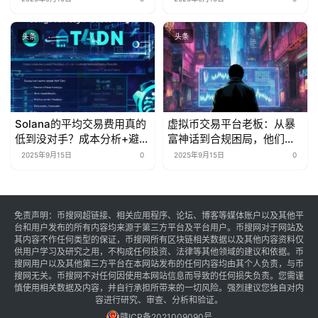
头条
头条
Solana的平均交易费用真的
虚拟币交易平台老板：从暴
低到没对手？成本分析+避坑
富神话到合规困局，他们的
指南来了
生存游戏变了？
2025年9月15日
0
2025年9月15日
0
免责声明：币搜网超链接、相关应用程序、论坛、博客等媒体账户以及其他平
台和用户发布的所有内容均来源于第三方平台及平台用户。币搜网对于网站及
其内容不作任何类型的保证，币搜网所有区块链相关数据以及其他内容资料仅
供用户学习及研究之用，不构成任何投资、法律等其他领域的建议和依据。币
搜网用户以及其他第三方平台在本网站发布的任何内容均由其个人负责，与币
搜网无关。币搜网不对任何因使用本网站信息而导致的任何损失负责。您需谨
慎使用相关数据及内容，并自行承担所带来的一切风险。强烈建议您独自对内
容进行研究、审查、分析和验证。
赣ICP备2021009090号