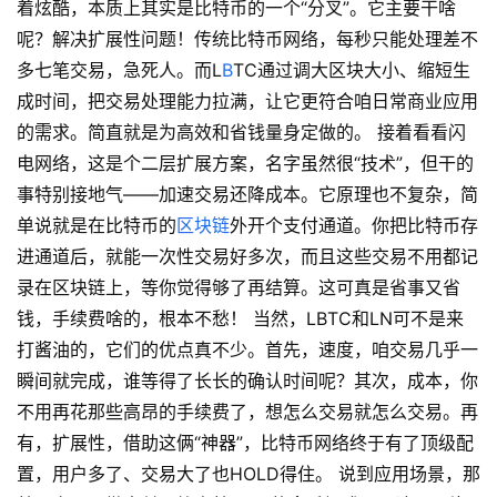
着炫酷，本质上其实是比特币的一个“分叉”。它主要干啥
呢？解决扩展性问题！传统比特币网络，每秒只能处理差不
多七笔交易，急死人。而L
B
TC通过调大区块大小、缩短生
成时间，把交易处理能力拉满，让它更符合咱日常商业应用
的需求。简直就是为高效和省钱量身定做的。 接着看看闪
电网络，这是个二层扩展方案，名字虽然很“技术”，但干的
事特别接地气——加速交易还降成本。它原理也不复杂，简
单说就是在比特币的
区块链
外开个支付通道。你把比特币存
进通道后，就能一次性交易好多次，而且这些交易不用都记
录在区块链上，等你觉得够了再结算。这可真是省事又省
钱，手续费啥的，根本不愁！ 当然，LBTC和LN可不是来
打酱油的，它们的优点真不少。首先，速度，咱交易几乎一
瞬间就完成，谁等得了长长的确认时间呢？其次，成本，你
不用再花那些高昂的手续费了，想怎么交易就怎么交易。再
有，扩展性，借助这俩“神器”，比特币网络终于有了顶级配
置，用户多了、交易大了也HOLD得住。 说到应用场景，那