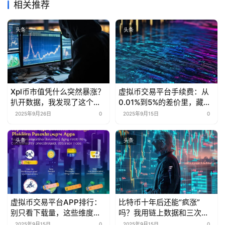
相关推荐
头条
头条
Xpl币市值凭什么突然暴涨？
虚拟币交易平台手续费：从
扒开数据，我发现了这个行
0.01%到5%的差价里，藏着
业秘密
多少被忽略的省钱密码？
2025年9月26日
0
2025年9月15日
0
头条
头条
虚拟币交易平台APP排行：
比特币十年后还能“疯涨”
别只看下载量，这些维度才
吗？我用链上数据和三次抄
是“真·核心指标”
底经历告诉你
2025年9月15日
0
2025年9月15日
0