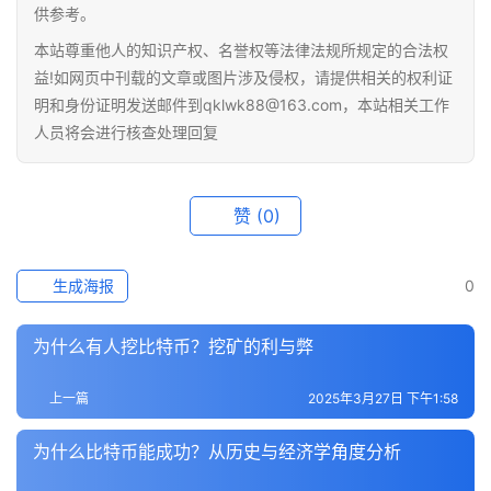
供参考。
本站尊重他人的知识产权、名誉权等法律法规所规定的合法权
益!如网页中刊载的文章或图片涉及侵权，请提供相关的权利证
明和身份证明发送邮件到qklwk88@163.com，本站相关工作
首
人员将会进行核查处理回复
页
行
赞
(0)
情
快
生成海报
0
讯
为什么有人挖比特币？挖矿的利与弊
专
题
上一篇
2025年3月27日 下午1:58
为什么比特币能成功？从历史与经济学角度分析
百
科