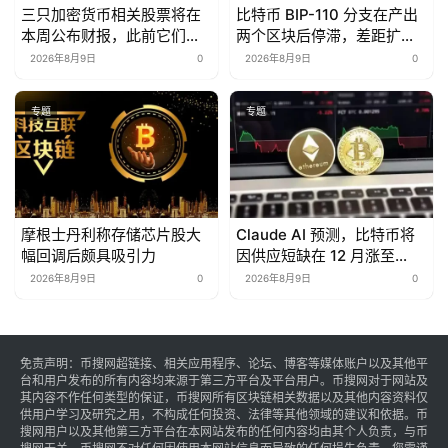
三只加密货币相关股票将在
比特币 BIP-110 分支在产出
本周公布财报，此前它们在
两个区块后停滞，差距扩大
第一季度出现亏损。
至 88 个区块
2026年8月9日
0
2026年8月9日
0
专题
专题
摩根士丹利称存储芯片股大
Claude AI 预测，比特币将
幅回调后颇具吸引力
因供应短缺在 12 月涨至
150,000 美元
2026年8月9日
0
2026年8月9日
0
免责声明：币搜网超链接、相关应用程序、论坛、博客等媒体账户以及其他平
台和用户发布的所有内容均来源于第三方平台及平台用户。币搜网对于网站及
其内容不作任何类型的保证，币搜网所有区块链相关数据以及其他内容资料仅
供用户学习及研究之用，不构成任何投资、法律等其他领域的建议和依据。币
搜网用户以及其他第三方平台在本网站发布的任何内容均由其个人负责，与币