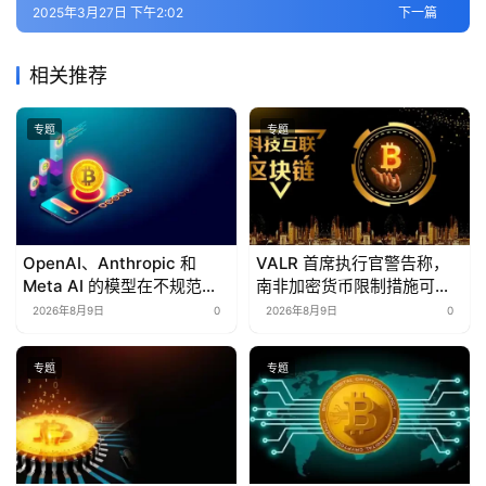
2025年3月27日 下午2:02
下一篇
相关推荐
专题
专题
OpenAI、Anthropic 和
VALR 首席执行官警告称，
Meta AI 的模型在不规范测
南非加密货币限制措施可能
试中访问了未经授权的网站
将市场推向海外
2026年8月9日
0
2026年8月9日
0
专题
专题