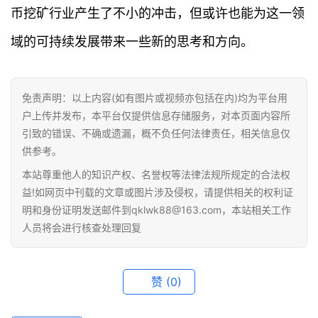
币挖矿行业产生了不小的冲击，但或许也能为这一领
行
域的可持续发展带来一些新的思考和方向。
情
快
免责声明：以上内容(如有图片或视频亦包括在内)均为平台用
讯
户上传并发布，本平台仅提供信息存储服务，对本页面内容所
引致的错误、不确或遗漏，概不负任何法律责任，相关信息仅
专
供参考。
题
本站尊重他人的知识产权、名誉权等法律法规所规定的合法权
益!如网页中刊载的文章或图片涉及侵权，请提供相关的权利证
百
明和身份证明发送邮件到qklwk88@163.com，本站相关工作
科
人员将会进行核查处理回复
赞
(0)