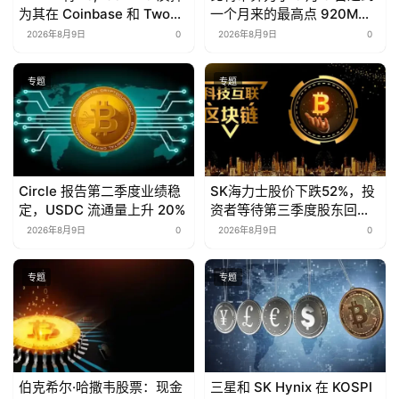
为其在 Coinbase 和 Two
一个月来的最高点 920M
Prime 的$600M 笔比特币
TH/s。
2026年8月9日
0
2026年8月9日
0
支持贷款的抵押品
专题
专题
Circle 报告第二季度业绩稳
SK海力士股价下跌52%，投
定，USDC 流通量上升 20%
资者等待第三季度股东回报
计划
2026年8月9日
0
2026年8月9日
0
专题
专题
伯克希尔·哈撒韦股票：现金
三星和 SK Hynix 在 KOSPI