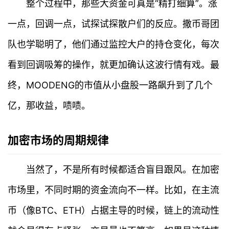
整个过程中，那些大资金可真是“精打细算”。涨
页
一点，回调一点，试探试探散户们的反应。撒币哥团
行
队也学聪明了，他们通过监控大户的持仓变化，每次
情
看到回调吸筹的操作，就更加确认这波行情有戏。最
快
终，MOODENG的市值从小盘股一路飙升到了几个
讯
亿，那收益，啧啧。
专
题
加密市场的周期规律
百
科
当然了，不是所有时候都适合盲目跟风。在加密
市场里，不同时期的资金流向不一样。比如，在主流
币（像BTC、ETH）占据主导的时候，链上的流动性