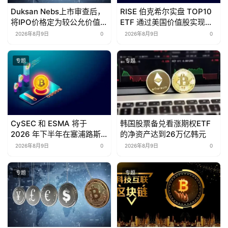
Duksan Nebs上市审查后，
RISE 伯克希尔实盘 TOP10
将IPO价格定为较公允价值低
ETF 通过美国价值股实现年
39%
初至今 7.51% 的回报率
2026年8月9日
0
2026年8月9日
0
专题
专题
CySEC 和 ESMA 将于
韩国股票备兑看涨期权ETF
2026 年下半年在塞浦路斯
的净资产达到26万亿韩元
启动加密货币托管审计
2026年8月9日
0
2026年8月9日
0
专题
专题