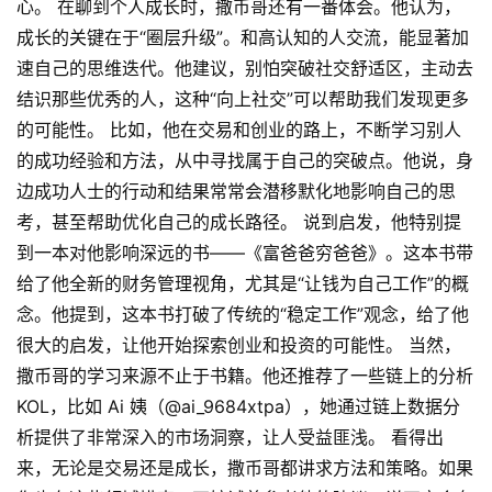
心。 在聊到个人成长时，撒币哥还有一番体会。他认为，
成长的关键在于“圈层升级”。和高认知的人交流，能显著加
速自己的思维迭代。他建议，别怕突破社交舒适区，主动去
结识那些优秀的人，这种“向上社交”可以帮助我们发现更多
的可能性。 比如，他在交易和创业的路上，不断学习别人
的成功经验和方法，从中寻找属于自己的突破点。他说，身
边成功人士的行动和结果常常会潜移默化地影响自己的思
考，甚至帮助优化自己的成长路径。 说到启发，他特别提
到一本对他影响深远的书——《富爸爸穷爸爸》。这本书带
给了他全新的财务管理视角，尤其是“让钱为自己工作”的概
念。他提到，这本书打破了传统的“稳定工作”观念，给了他
很大的启发，让他开始探索创业和投资的可能性。 当然，
撒币哥的学习来源不止于书籍。他还推荐了一些链上的分析
KOL，比如 Ai 姨（@ai_9684xtpa），她通过链上数据分
析提供了非常深入的市场洞察，让人受益匪浅。 看得出
来，无论是交易还是成长，撒币哥都讲求方法和策略。如果