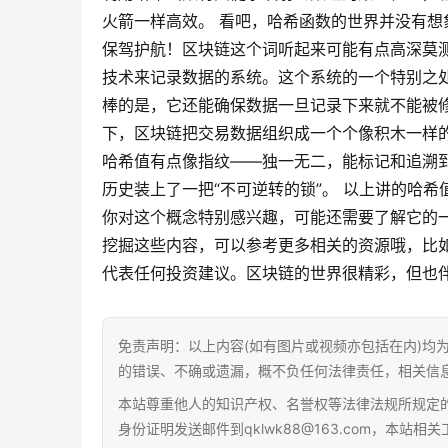
火箭一样高效。 看吧，哈希函数的世界并没有
保驾护航！区块链这个词听起来可能有点高深莫
技术来记录数据的系统。这个系统的一个特别之
棒的是，它还能确保数据一旦记录下来就不能被修改
下，区块链把交易数据组织成一个个像积木一样的
哈希值有点像指纹——独一无二，能标记和追溯
历史装上了一把“不可逆转的锁”。 以上讲的哈
你对这个概念特别感兴趣，可能还需要了解它的
挖掘这些内容，可以参考更多相关的资源哦，比
代表任何投资建议。区块链的世界很精彩，但也
免责声明：以上内容(如有图片或视频亦包括在内)均
的错误、不确或遗漏，概不负任何法律责任，相关信
本站尊重他人的知识产权、名誉权等法律法规所规定
身份证明发送邮件到qklwk88@163.com，本站