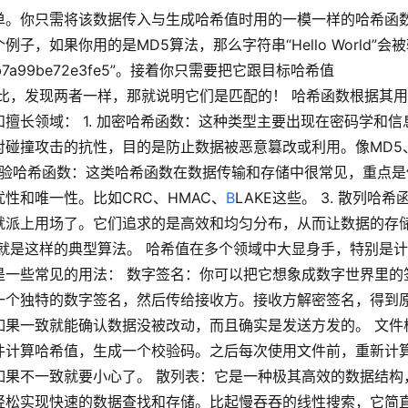
单。你只需将该数据传入与生成哈希值时用的一模一样的哈希函
，如果你用的是MD5算法，那么字符串“Hello World”会
5b7a99be72e3fe5”。接着你只需要把它跟目标哈希值
e3fe5”比一比，发现两者一样，那就说明它们是匹配的！ 哈希函数根据其
擅长领域： 1. 加密哈希函数：这种类型主要出现在密码学和信
对碰撞攻击的抗性，目的是防止数据被恶意篡改或利用。像MD5
2. 校验哈希函数：这类哈希函数在数据传输和存储中很常见，重点是
性和唯一性。比如CRC、HMAC、
B
LAKE这些。 3. 散列哈希
就派上用场了。它们追求的是高效和均匀分布，从而让数据的存
ash等就是这样的典型算法。 哈希值在多个领域中大显身手，特别是
是一些常见的用法： 数字签名：你可以把它想象成数字世界里的
一个独特的数字签名，然后传给接收方。接收方解密签名，得到
如果一致就能确认数据没被改动，而且确实是发送方发的。 文件
件计算哈希值，生成一个校验码。之后每次使用文件前，重新计
如果不一致就要小心了。 散列表：它是一种极其高效的数据结构
轻松实现快速的数据查找和存储。比起慢吞吞的线性搜索，它简