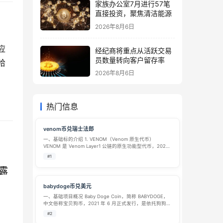
家族办公室7月进行57笔
直接投资，聚焦清洁能源
2026年8月6日
应
经纪商将重点从活跃交易
员数量转向客户留存率
哈
2026年8月6日
热门信息
venom币兑瑞士法郎
一、基础标的介绍 1. VENOM（Venom 原生代币）
VENOM 是 Venom Layer1 公链的原生功能型代币，2024
年 4 月发行，定位面向政企、中东 Web3 基建公链，采用
#1
PoS 权益证明共识机制。 总量上限：80 …
露
babydoge币兑美元
一、基础项目概况 Baby Doge Coin，简称 BABYDOGE，
中文俗称宝贝狗币，2021 年 6 月正式发行，是依托狗狗币
衍生的社区型迷因（Meme）加密代币，初期部署于币安
#2
智能链 BSC，后续同步上线以太坊公链，主打低成本极速