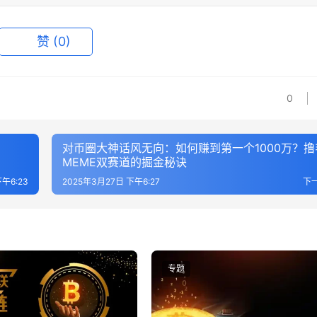
赞
(0)
0
对币圈大神话风无向：如何赚到第一个1000万？撸
MEME双赛道的掘金秘诀
午6:23
2025年3月27日 下午6:27
下
专题