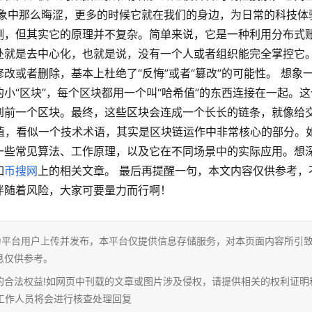
想象中那么晦涩，更多的时候它就在我们的身边，为日常的科技体
测，但其实它的原理并不复杂。简单来说，它是一种利用分布式
处就是去中心化，也就是说，没有一个人或者组织能完全掌控它
或者删除，基本上杜绝了“反悔”或者“篡改”的可能性。 想象
小“区块”，每个区块都用一个叫“哈希值”的东西连接在一起。这
到前一个区块。最终，这些区块会连成一个长长的链条，就像给
希值，看似一个技术术语，其实是区块链运作中非常核心的部分。
一些常见算法、工作原理，以及它在不同场景中的实际应用。想
如
币搜网
上的相关文章。 最后再提醒一句，本文内容仅供参考，
伴随着风险，大家可要量力而行啊！
为平台用户上传并发布，本平台仅提供信息存储服务，对本页面内容所引
息仅供参考。
的合法权益!如网页中刊载的文章或图片涉及侵权，请提供相关的权利证明
相关工作人员将会进行核查处理回复