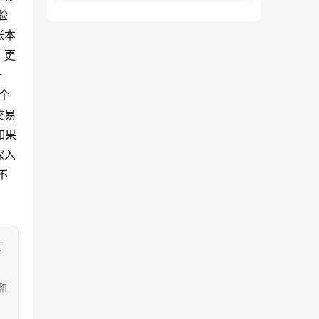
验
账本
。更
一
个
交易
如果
深入
不
致
和