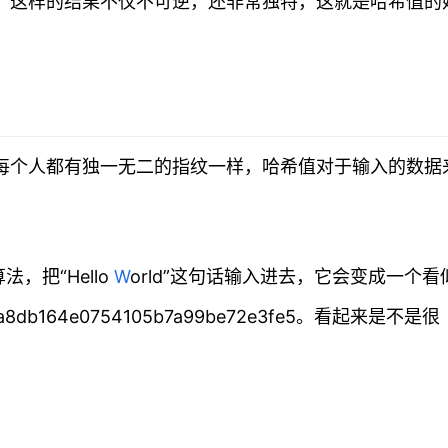
式。这样的结果不仅不可逆，还非常独特，这就是哈希值的
像每个人都有独一无二的指纹一样，哈希值对于输入的数据
法，把“Hello
W
orld”这句话输入进去，它会变成一个看
b164e0754105b7a99be72e3fe5。看起来是不是很