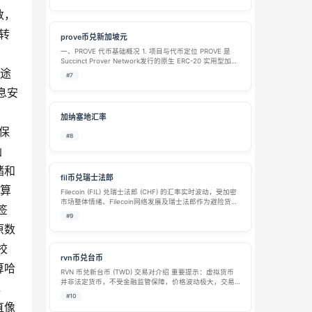
线。与许多价格波动剧烈的加密货币不同，PYUSD与…
数，
被转
prove币兑新加坡元
一、PROVE 代币基础概况 1. 项目与代币定位 PROVE 是
Succinct Prover Network发行的原生 ERC-20 实用型加密
用途
代币，项目核心搭建去中心化零知识证明（ZK）算力网
#7
络，为以太坊 Layer2 扩容、跨链桥、…
息安
、
加纳塞地汇率
保
#8
函
储和
fil币兑瑞士法郎
计算
Filecoin (FIL) 兑瑞士法郎 (CHF) 的汇率实时波动，受加密
市场整体情绪、Filecoin网络发展及瑞士法郎作为避险货币
签
的走势共同影响。以下基于多个交易平台数据，为你梳理
#9
当前汇率水平、历史表现及关键交易信息。 💹 实时汇率
原数
与…
校
rvn币兑台币
算哈
RVN 币兑新台币 (TWD) 交易对介绍 重要提示：虚拟货币
并非法定货币，不受金融监管保障，价格波动极大，交易
，
存在极高风险，本文仅作资讯科普，不构成任何投资建
#10
议。 一、标的基础介绍 RVN（Ravencoin，渡鸦币） RVN
直像
是基于比特…