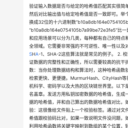
验证输入数据是否与给定的哈希值匹配其实很简
然后对比输出值与给定哈希值是否一致即可。举个例子
换成32位的十六进制数“b10a8db164e075410
“b10a8db164e0754105b7a99be72
和应用场景可以分为几类，每种都有自己的特点和
全领域。它需要非常强的不可逆性、唯一性以及
S
H
A
-1、SHA-2这些算法就是常见的例子。 
证数据的完整性和正确性，所以需要较高的抗干扰
数：当你处理数据结构和算法时，这种哈希函数
检索更快、更便捷。MurmurHash、CityH
机科学、密码学以及大热的区块链世界里。以下
名盖章。发送方用私钥加密数据的哈希值，生成
据的哈希值，并和自己算出的数据哈希值对比，
验：这很像给文件贴上一个校验标签。通过对文
希值跟校验码比对，如果一致说明文件没问题，
利用哈希函数将关键字映射到数组的某个位置，