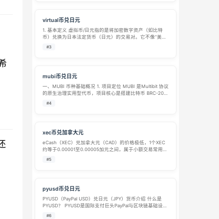
转…
virtual币兑日元
1. 基本定义 虚拟币/日元指的是将加密数字资产（如比特
币）兑换为日本法定货币（日元）的交易对。它不像“美元/
日元”那样代表两国法币的汇率，而是数字风险资产与主权
#3
信用货币之间的定价博弈。该价格反映了市场以日元计价
的购买力。 2. 核心交易场…
希
mubi币兑日元
一、MUBI 币种基础概况 1. 项目定位 MUBI 是Multibit 协议
的原生治理实用型代币，项目核心是搭建比特币 BRC-20
代币与以太坊、BNB Chain 等 EVM 公链之间的跨链桥基础
#4
设施，解决比特币生态代币跨链流转、流动…
xec币兑加拿大元
还
eCash（XEC）兑加拿大元（CAD）的价格极低，1个XEC
约等于0.00001至0.00005加元之间，属于小额交易常用的
加密货币对。以下从实时汇率、兑换参考和项目背景三个
#5
维度进行介绍。 📊 实时汇率与兑换参考 根据2026年5月
中旬的…
pyusd币兑日元
PYUSD（PayPal USD）兑日元（JPY）货币介绍 什么是
PYUSD？ PYUSD是国际支付巨头PayPal与区块链基础设施
公司Paxos合作推出的美元稳定币，于2023年8月正式上
#6