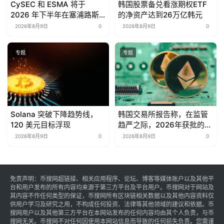
CySEC 和 ESMA 将于
韩国股票备兑看涨期权ETF
2026 年下半年在塞浦路斯
的净资产达到26万亿韩元
启动加密货币托管审计
2026年8月9日
0
2026年8月9日
0
专题
专题
Solana 突破下降趋势线，
韩国交易所报告称，在监管
120 美元目标浮现
趋严之际，2026年获批的
SPAC数量为零
2026年8月9日
0
2026年8月9日
0
免责声明：币搜网超链接、相关应用程序、论坛、博客等媒体账户以及其他平
台和用户发布的所有内容均来源于第三方平台及平台用户。币搜网对于网站及
其内容不作任何类型的保证，币搜网所有区块链相关数据以及其他内容资料仅
供用户学习及研究之用，不构成任何投资、法律等其他领域的建议和依据。币
搜网用户以及其他第三方平台在本网站发布的任何内容均由其个人负责，与币
搜网无关。币搜网不对任何因使用本网站信息而导致的任何损失负责。您需谨