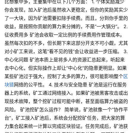
比想象中多，主要集中在以下几个方面： 1. 个体奖励减少
你会发现，加入矿池后虽然收入更稳定，但你的奖励其实少
了一大块，因为矿池需要扣除手续费。而且，分到你手里的
收益，是按照你贡献的算力来分摊的，不是“一大锅分”。 2.
征收费用多 矿池会收取一定比例的手续费用作管理成本。
虽然每次扣的不多，但长期下来这部分开支不可小觑，尤其
对小矿工来说，这笔“看不见的钱”会让收益进一步压缩。 3.
中心化问题 矿池本质上是将多人的资源汇总起来，听起来
去中心化，但实际操作上却让“中心化”的隐患更明显。如果
某些矿池过于强大，控制了太多的算力，很可能影响整个
区
块链
网络的公平性。 4. 技术与安全隐患 矿池是运行在服务
器上的系统，矿工通过网络接入。如果矿池被黑客攻击或出
现技术故障，整个挖矿过程可能中断，甚至面临算力被盗的
风险。 矿池挖矿怎么运作？ 简单说，矿池就像一个“协作平
台”，矿工接入矿池后，系统会分配挖矿任务，把大家的算
力集合起来统一计算以完成区块验证。任务完成后，矿池获