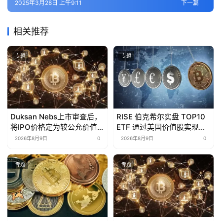
2025年3月28日 上午9:11
下一篇
相关推荐
专题
专题
Duksan Nebs上市审查后，
RISE 伯克希尔实盘 TOP10
将IPO价格定为较公允价值低
ETF 通过美国价值股实现年
39%
初至今 7.51% 的回报率
2026年8月9日
0
2026年8月9日
0
专题
专题