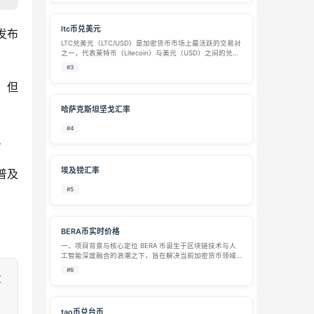
ltc币兑美元
发布
LTC兑美元（LTC/USD）是加密货币市场上最活跃的交易对
之一，代表莱特币（Litecoin）与美元（USD）之间的兑换
关系。作为”数字白银”，莱特币凭借其快速、低成本的支付
#3
特性，在加密生态中占据重要地位。 📊 实…
但 
哈萨克斯坦坚戈汇率
#4
。
埃及镑汇率
普及
#5
BERA币实时价格
一、项目背景与核心定位​ BERA 币诞生于区块链技术与人
工智能深度融合的浪潮之下，旨在解决当前加密货币领域
存在的生态割裂、智能合约效率低、数据价值难以释放等
#6
痛点。随着 Web3.0 的快速发展，用户对跨链交互、高效
致
智能合约以及数据隐私保护…
tao币兑台币