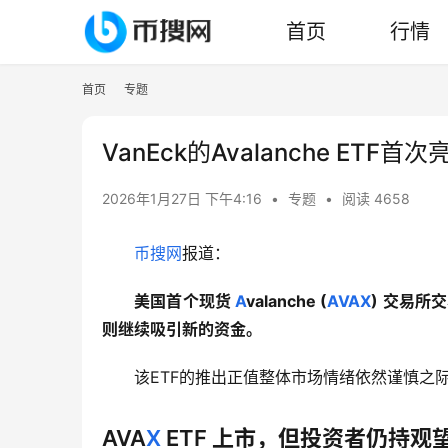
首页
行情
首页
专题
VanEck的Avalanche E
2026年1月27日 下午4:16
•
专题
•
阅读 4658
币搜网
报道：   
美国首个现货 
A
valanche (
AVAX
) 交易所
则继续吸引新的资金。
该ETF的推出正值整体市场情绪依然谨慎之
AVA
X
ETF 上市，但投资者仍持观