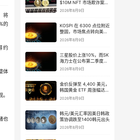
$10M NFT 市场欺诈案被
起诉
2026年8月9日
示，将
%的
KOSPI 在 6300 点位附近
整固，市场焦点转向美国
通胀数据
2026年8月9日
得约 
三星股价上涨10%，而SK
海力士在公布第二季度财
报后下跌8%
2026年8月9日
整体
金价反弹至 4,400 美元，
韩国黄金 ETF 周涨幅达
观。
5%
2026年8月9日
韩元/美元汇率因美日韩政
绪也
策协调跌至1400韩元出头
2026年8月9日