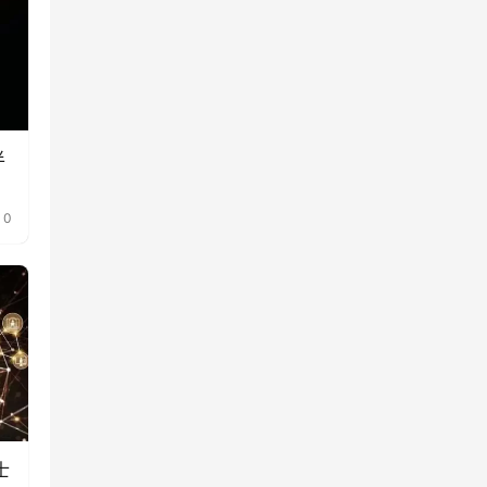
半
0
士