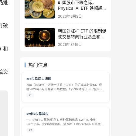
品难
韩国股市下跌之际，
Physical AI ETF 跌幅超过
10%
2026年8月9日
，打破
韩国对杠杆 ETF 的限制促
使交易转向行业基金和离
岸产品
2026年8月9日
) 和 
热门信息
险资
zrx币兑瑞士法郎
ZRX（0x协议）兑瑞士法郎（CHF）的汇率实时波动。根
据2026年6月的最新市场数据，1个ZRX约等于0.07至0.08
瑞士法郎，而1瑞士法郎约可兑换12至14个ZRX。 为了方便
#1
你理解，下表列出了基于近期市场均价（约 1 ZRX = 0…
swftc币兑台币
一、SWFTC 基础概况 1. 币种基础信息 SWFTC 全称
SwftCoin，业内常称速币，是 SWFT Blockchain 公链生态
的原生功能型代币，2017 年正式上线，最初基于以太坊
#2
ERC20 标准发行，后续兼容 BSC、HEC…