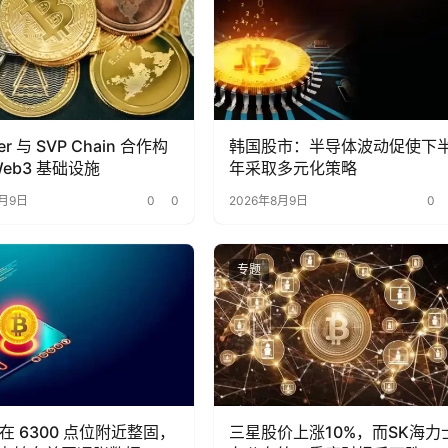
ter 与 SVP Chain 合作构
韩国股市：半导体波动促使下
 Web3 基础设施
年采取多元化策略
8月9日
0
0
2026年8月9日
0
专题
I 在 6300 点位附近整固，
三星股价上涨10%，而SK海力