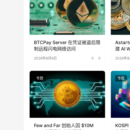
BTCPay Server 在凭证被盗后限
Astar
制远程闪电网络访问
建 AI
2026年8月9日
0
0
2026年
专题
专题
Few and Far 创始人因 $10M
KOSP