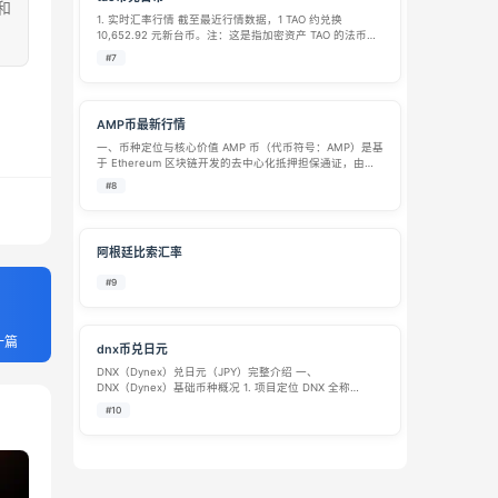
和
1. 实时汇率行情 截至最近行情数据，1 TAO 约兑换
10,652.92 元新台币。注：这是指加密资产 TAO 的法币价
值，而非“tao币”与台币的直接发币兑换。 2. TAO 币与新台
#7
币换算参考 根据上述汇率，常见金额的换算参考如下：…
AMP币最新行情
一、币种定位与核心价值​ AMP 币（代币符号：AMP）是基
于 Ethereum 区块链开发的去中心化抵押担保通证，由
Flexa Network 团队于 2020 年推出，旨在解决传统支付
#8
与加密货币交易中的 “信任缺口” 与 “结算延迟”…
阿根廷比索汇率
#9
一篇
dnx币兑日元
DNX（Dynex）兑日元（JPY）完整介绍 一、
DNX（Dynex）基础币种概况 1. 项目定位 DNX 全称
Dynex，是 2022 年上线的公链原生代币，主打去中心化
#10
神经形态超级计算赛道，归属 DePIN 分布式实体基础设施
板块，依托…