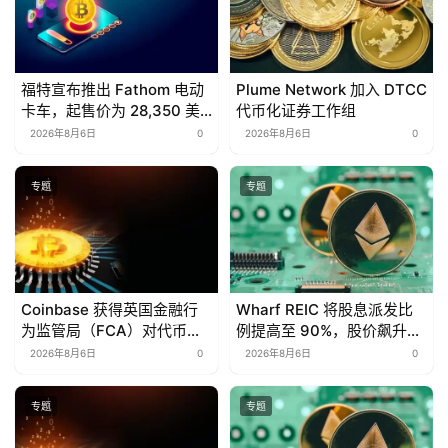
福特宣布推出 Fathom 电动
Plume Network 加入 DTCC
卡车，起售价为 28,350 美
代币化证券工作组
元
2026年8月6日
0
2026年8月6日
0
专题
专题
Coinbase 获得英国金融行
Wharf REIC 将股息派发比
为监管局（FCA）对代币化
例提高至 90%，股价飙升
美国股票的全面授权
13.7%
2026年8月6日
0
2026年8月6日
0
专题
专题