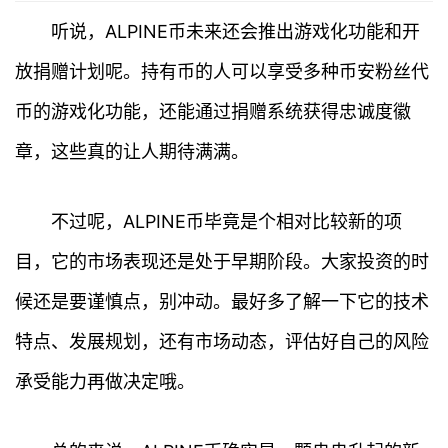
首
听说，ALPINE币未来还会推出游戏化功能和开
页
放捐赠计划呢。持有币的人可以享受多种币安粉丝代
行
币的游戏化功能，还能通过捐赠系统获得忠诚度徽
情
章，这些真的让人期待满满。
快
讯
不过呢，ALPINE币毕竟是个相对比较新的项
专
目，它的市场表现还是处于早期阶段。大家投资的时
题
候还是要谨慎点，别冲动。最好多了解一下它的技术
百
特点、发展规划，还有市场动态，评估好自己的风险
科
承受能力再做决定哦。