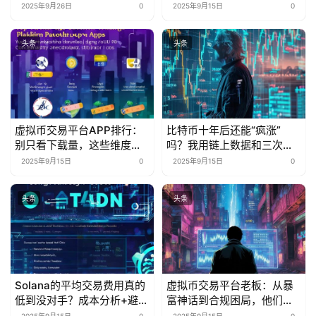
业秘密
多少被忽略的省钱密码？
2025年9月26日
0
2025年9月15日
0
头条
头条
虚拟币交易平台APP排行：
比特币十年后还能“疯涨”
别只看下载量，这些维度才
吗？我用链上数据和三次抄
是“真·核心指标”
底经历告诉你
2025年9月15日
0
2025年9月15日
0
头条
头条
Solana的平均交易费用真的
虚拟币交易平台老板：从暴
低到没对手？成本分析+避坑
富神话到合规困局，他们的
指南来了
生存游戏变了？