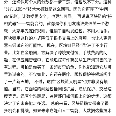
分，还确保每个人的分数都一清二楚，谁也改不了分。这种
“分布式账本”技术大概就是这么回事。因为它摒弃了“中间
商”记账，让数据更安全，也更加可靠。 再说说区块链的“秘
密武器”——智能合约。就像是你和朋友赌谁先通关一个游
戏，大家事先定好规则，谁输了自动发红包，不用人插手。
区块链用这样的方式降低了很多交易上的麻烦，也让人更愿
意去尝试它的可能性。 现在，区块链已经“混”进了不少行
业。比如在金融圈，它解决了跨境支付慢、手续费高的问
题；在供应链管理中，它能追踪每件商品从生产到销售的所
有过程。哪怕是你买了一条超市里的鱼，你也能知道它从哪
里游过来的。不仅如此，它还在医疗、版权保护等领域闯出
了一片新天地。 不过，这位“区块链大明星”也并非没有烦
恼。当前，它面临的问题包括网络扩展、隐私保护、交易速
度等等。还有个难题是，监管部门如何跟上它的步伐，这都
决定了它未来能走多远。 总的来看，区块链确实带来了很
多机会和挑战。如果未来它能和人工智能、大数据这些技术