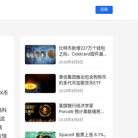
投稿
比特币新增227万个钱包
之际，Coldcard固件漏洞
导致1.16亿美元资金流失
2026年8月8日
普信集团推出包含狗狗币
的多代币加密货币ETF
2026年8月8日
X币
富国银行经济学家
高科
Porcelli 预计美联储将维
持利率不变至 2026 年
，这
2026年8月8日
高
SpaceX 股票上涨 6.1%，
在快