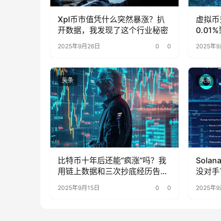
Xpl币市值凭什么突然暴涨？扒
虚拟币
开数据，我发现了这个行业秘密
0.0
被忽略
2025年9月26日
0
0
2025年9
头条
头条
比特币十年后还能“疯涨”吗？我
Sol
用链上数据和三次抄底经历告诉
没对手
你
了
2025年9月15日
0
0
2025年9