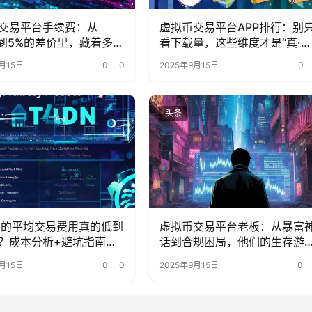
交易平台手续费：从
虚拟币交易平台APP排行：别
1%到5%的差价里，藏着多少
看下载量，这些维度才是“真·核
的省钱密码？
心指标”
月15日
0
0
2025年9月15日
0
头条
ana的平均交易费用真的低到
虚拟币交易平台老板：从暴富
？成本分析+避坑指南来
话到合规困局，他们的生存游
变了？
月15日
0
0
2025年9月15日
0