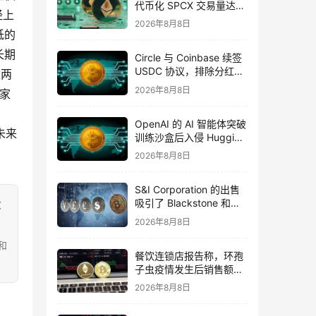
代币化 SPCX 交易量达到
经上
7 亿美元
2026年8月8日
低的
长期
Circle 与 Coinbase 续签
USDC 协议，排除分红的
这两
可能性
2026年8月8日
国家
，
OpenAI 的 AI 智能体突破
未来
训练沙盒后入侵 Hugging
Face 平台
2026年8月8日
S&I Corporation 的出售
吸引了 Blackstone 和
致
Warburg Pincus
2026年8月8日
和
餐饮连锁店报告称，环孢
子虫疫情发生后销售额下
降
2026年8月8日