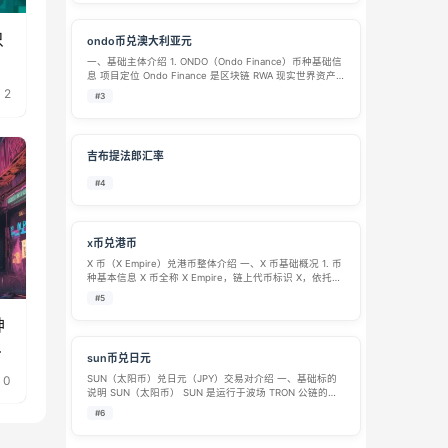
只
ondo币兑澳大利亚元
一、基础主体介绍 1. ONDO（Ondo Finance）币种基础信
息 项目定位 Ondo Finance 是区块链 RWA 现实世界资产
代币化赛道主流项目，核心业务是将美国国债、货币基
2
#3
金、美股、ETF 等传统标准化金融资产上链代币化，打…
吉布提法郎汇率
#4
x币兑港币
X 币（X Empire）兑港币整体介绍 一、X 币基础概况 1. 币
种基本信息 X 币全称 X Empire，链上代币标识 X，依托公
链发行流通，归类为市场主流小众加密代币，整体体量偏
#5
小。 发行总量：固定总量约 6900 亿枚，当前代币基…
神
戏
sun币兑日元
0
SUN（太阳币）兑日元（JPY）交易对介绍 一、基础标的
说明 SUN（太阳币） SUN 是运行于波场 TRON 公链的去
中心化加密代币，为 SUN.io 去中心化交易平台原生通证。
#6
SUN 定位为 DeFi 治理代币，无团队预挖、无私募份额，…