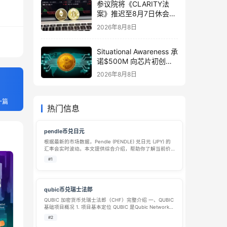
参议院将《CLARITY法
案》推迟至8月7日休会结
束后审议，XRP ETF资金
2026年8月8日
流入下降79%
Situational Awareness 承
诺$500M 向芯片初创公
司 Source Foundry 提供
2026年8月8日
支持
一篇
热门信息
pendle币兑日元
根据最新的市场数据，Pendle (PENDLE) 兑日元 (JPY) 的
汇率会实时波动。本文提供综合介绍，帮助你了解当前价
值及如何在日本获取该资产。 汇率波动提示：下文中提及
#1
的汇率是各平台在特定时刻的截取数据，具有高度时效
性。加密货币市场…
qubic币兑瑞士法郎
QUBIC 加密货币兑瑞士法郎（CHF）完整介绍 一、QUBIC
基础项目概况 1. 项目基本定位 QUBIC 是Qubic Network
公链原生代币，由 IOTA、NXT 联合创始人 Sergey
#2
Ivancheglo 打造的一级底层…