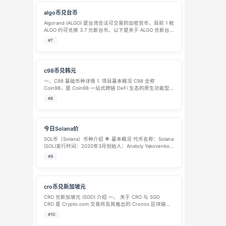
algo币兑台币
Algorand (ALGO) 是台湾合法可交易的加密货币，目前 1 枚
ALGO 约可兑换 3.7 元新台币。以下是关于 ALGO 兑新台
币的完整介绍： 📊 汇率速览 项目 数据 数据来源 1 ALGO
#7
兑换 TWD 约 NT$3.72 …
c98币兑韩元
一、C98 基础币种详情 1. 项目基本概况 C98 全称
Coin98，是 Coin98 一站式跨链 DeFi 生态的原生功能型
代币，项目 2020 年正式上线，定位为链接传统金融与去
#8
中心化金融的跨链基础设施入口。 整套生态核心产品包
含： …
今日Solana价
SOL币（Solana）币种介绍 🌟 基本概况 代币名称：Solana
(SOL)发行时间：2020年3月创始人：Anatoly Yakovenko
核心定位：高性能公链平台原生代币 ⚙️ 技术特性 共识机
#9
制：独创的历史证明（PoH）与权益证…
cro币兑新加坡元
CRO 兑新加坡元 (SGD) 介绍 一、 关于 CRO 与 SGD
CRO 是 Crypto.com 交易所及其推出的 Cronos 区块链的
原生代币。最初，CRO 主要作为其生态内 Visa 卡的核心权
#10
益资产，用户通过“锁仓”（质押）C…