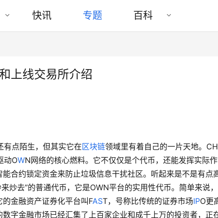
快讯
专题
百科
量和上线交易所介绍
还有点陌生，但其实它在
区块链
领域里有着自己的一片天地。CH
驱动O
W
N网络的核心燃料。它不仅仅是个代币，还能发挥实际作
智能合约锁定资金来防止垃圾信息干扰社区。听起来是不是有点
炒来炒去”的普通代币，它是OWN平台的实用性代币。简单来说
它的金融资产证券化平台叫F
A
S
T，号称比传统的证券市场
IP
O更
的数字金融市场已经汇集了上百家企业和成千上万的投资者，正