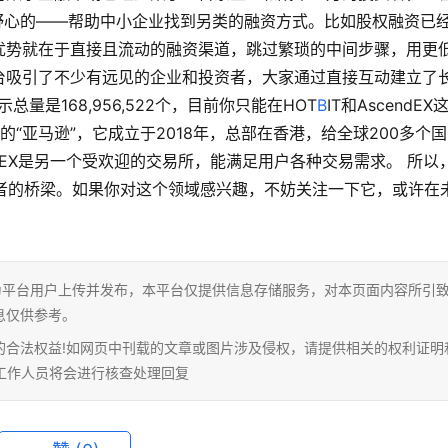
有野心的——帮助中小企业找到另类的融资方式。比如股权融资已
优势就在于直接且流动的融资渠道，跳过繁琐的中间步骤，用更
台吸引了不少有远见的企业和投资者，大家通过直接互动建立了
量是168,956,522个，目前你只能在HOT
B
IT和AscendEX
的“亚马逊”，它成立于2018年，总部在香港，给全球200多个
dEX是另一个受欢迎的交易所，能满足用户各种交易需求。 所以
资者的桥梁。如果你对这个领域感兴趣，不妨关注一下它，或许在
为平台用户上传并发布，本平台仅提供信息存储服务，对本页面内容所引
息仅供参考。
的合法权益!如网页中刊载的文章或图片涉及侵权，请提供相关的权利证明
相关工作人员将会进行核查处理回复