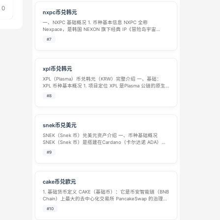
0
nxpc币兑韩元
一、NXPC 基础概况 1. 币种基本信息 NXPC 全称
Nexpace，是韩国 NEXON 旗下经典 IP《冒险岛宇宙
（MapleStory Universe）》生态的原生加密功能型代币，
#7
依托 BNB Chain、Avalanche 等…
xpl币兑韩元
XPL（Plasma）币兑韩元（KRW）完整介绍 一、基础：
XPL 币种基本概况 1. 项目定位 XPL 是Plasma 公链的原生
治理与生态通证，该公链 2025 年 9 月正式上线，是一条
#8
主打稳定币极速转账的 Layer1 底层区块链，…
snek币兑美元
SNEK（Snek 币）兑美元资产介绍 一、币种基础概况
SNEK（Snek 币）是搭建在Cardano（卡尔达诺 ADA）区
块链上的社区驱动型模因代币，2022 年 2 月正式发行，
#9
也是 Cardano 生态内交易量最高的模因币种。 项目…
cake币兑欧元
1. 基础货币定义 CAKE（基础币）：它是币安智能链（BNB
Chain）上最大的去中心化交易所 PancakeSwap 的治理和
实用代币。它并非稳定币，价格波动较大，主要用途包括
#10
流动性挖矿、NFT 购买、彩票以及质押分红（veCAKE …