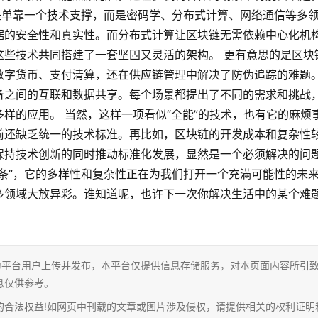
是单靠一个技术支撑，而是密码学、分布式计算、网络通信等多
据的安全性和真实性。而分布式计算让区块链无需依赖中心化机
这些技术共同搭建了一套坚固又灵活的架构。 更有意思的是区块
数字货币、支付清算，还在供应链管理中解决了防伪追踪的难题
备之间的互联和数据共享。每个场景都提出了不同的需求和挑战
样的应用。 当然，这样一项看似“全能”的技术，也有它的麻烦
前还缺乏统一的技术标准。再比如，区块链的开发成本和复杂性
保持技术创新的同时推动标准化发展，显然是一个必须解决的问
条”，它的多样性和复杂性正在为我们打开一个充满可能性的未
多领域大放异彩。谁知道呢，也许下一次你解决生活中的某个难
为平台用户上传并发布，本平台仅提供信息存储服务，对本页面内容所引
息仅供参考。
的合法权益!如网页中刊载的文章或图片涉及侵权，请提供相关的权利证明