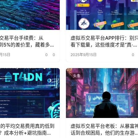
交易平台手续费：从
虚拟币交易平台APP排行：别
1%到5%的差价里，藏着多少
看下载量，这些维度才是“真·核
的省钱密码？
心指标”
月15日
0
0
2025年9月15日
0
头条
ana的平均交易费用真的低到
虚拟币交易平台老板：从暴富
？成本分析+避坑指南来
话到合规困局，他们的生存游