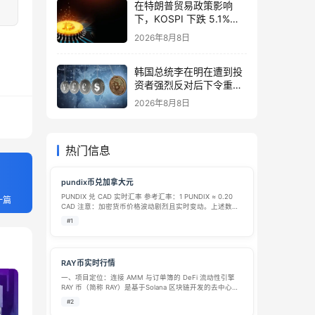
在特朗普贸易政策影响
下，KOSPI 下跌 5.1%，
而 KOSDAQ 飙升
2026年8月8日
10.98%。
韩国总统李在明在遭到投
资者强烈反对后下令重新
审查 ISA 改革
2026年8月8日
热门信息
pundix币兑加拿大元
PUNDIX 兑 CAD 实时汇率 参考汇率：1 PUNDIX ≈ 0.20
一篇
CAD 注意：加密货币价格波动剧烈且实时变动。上述数据
基于近期市场均值，在您交易时，务必以交易平台上的实
#1
时报价为准。 实时换算了例 为了方便你估算价值，这里提
供快…
RAY币实时行情
一、项目定位：连接 AMM 与订单簿的 DeFi 流动性引擎​
RAY 币（简称 RAY）是基于Solana 区块链开发的去中心化
金融（DeFi）协议 Raydium 的原生功能型代币，核心定位
#2
是解决传统去中心化交易所 “流动性碎片化、交易…