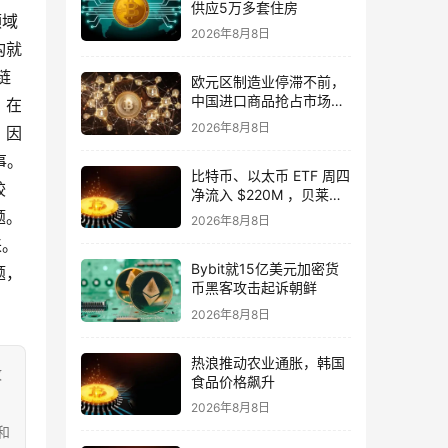
供应5万多套住房
领域
2026年8月8日
构就
链
欧元区制造业停滞不前，
中国进口商品抢占市场份
。在
额
2026年8月8日
，因
事。
比特币、以太币 ETF 周四
较
净流入 $220M ，贝莱德
领跑。
题。
2026年8月8日
来。
Bybit就15亿美元加密货
题，
币黑客攻击起诉朝鲜
2026年8月8日
热浪推动农业通胀，韩国
致
食品价格飙升
2026年8月8日
和