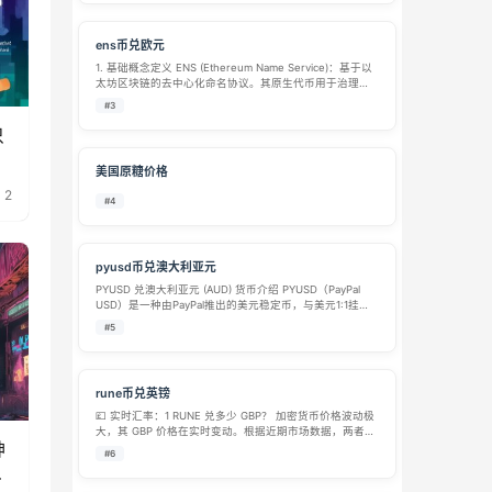
ens币兑欧元
1. 基础概念定义 ENS (Ethereum Name Service)：基于以
太坊区块链的去中心化命名协议。其原生代币用于治理
（投票决定协议发展方向）和支付域名注册续费。ENS 并
#3
非“支付型”货币，更多被视为实用型代币（Utility …
只
美国原糖价格
2
#4
pyusd币兑澳大利亚元
PYUSD 兑澳大利亚元 (AUD) 货币介绍 PYUSD（PayPal
USD）是一种由PayPal推出的美元稳定币，与美元1:1挂
钩，旨在提供稳定、低波动性的数字支付体验。对于需要
#5
将PYUSD兑换为澳大利亚元（AUD）的用户，以下从汇
率…
rune币兑英镑
💷 实时汇率：1 RUNE 兑多少 GBP？ 加密货币价格波动极
大，其 GBP 价格在实时变动。根据近期市场数据，两者的
神
汇率大致处于以下范围： 约 £0.28 – £0.38：这是多个平
#6
台在相近时间段内给出的参考价格，例如有数据…
戏