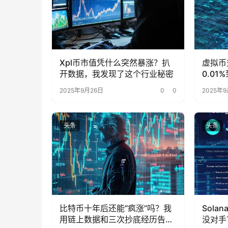
Xpl币市值凭什么突然暴涨？扒
虚拟币
开数据，我发现了这个行业秘密
0.0
被忽略
2025年9月26日
0
0
2025年9
头条
头条
比特币十年后还能“疯涨”吗？我
Sol
用链上数据和三次抄底经历告诉
没对手