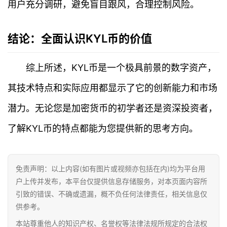
快
用户充分调研，避免盲目跟风，合理控制风险。
讯
结论：全面认识KYL币的价值
专
题
综上所述，KYL币是一个极具前景的数字资产，
百
其技术特点和实际应用都显示了它的创新能力和市场
科
潜力。无论您是加密货币的初学者还是资深投资者，
了解KYL币的特点都能为您提供新的思考方向。
免责声明：以上内容(如有图片或视频亦包括在内)均为平台用
户上传并发布，本平台仅提供信息存储服务，对本页面内容所
引致的错误、不确或遗漏，概不负任何法律责任，相关信息仅
供参考。
本站尊重他人的知识产权、名誉权等法律法规所规定的合法权