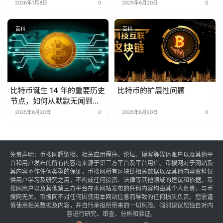
2026年1月8日
0
2025年6月20日
0
百科
百科
比特币诞生 14 年的重要历史
比特币的扩展性问题
节点，如何从默默无闻到全
球关注
2025年6月20日
0
2025年6月20日
0
免责声明：币搜网超链接、相关应用程序、论坛、博客等媒体账户以及其他平
台和用户发布的所有内容均来源于第三方平台及平台用户。币搜网对于网站及
其内容不作任何类型的保证，币搜网所有区块链相关数据以及其他内容资料仅
供用户学习及研究之用，不构成任何投资、法律等其他领域的建议和依据。币
搜网用户以及其他第三方平台在本网站发布的任何内容均由其个人负责，与币
搜网无关。币搜网不对任何因使用本网站信息而导致的任何损失负责。您需谨
慎使用相关数据及内容，并自行承担所带来的一切风险。强烈建议您独自对内
容进行研究、审查、分析和验证。