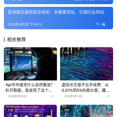
区块链交易所综合排名：多维度评估，引领行业风向
2025年4月2日 下午4:15
下一篇
相关推荐
头条
头条
Xpl币市值凭什么突然暴涨？
虚拟币交易平台手续费：从
扒开数据，我发现了这个行
0.01%到5%的差价里，藏着
业秘密
多少被忽略的省钱密码？
2025年9月26日
0
2025年9月15日
0
头条
头条