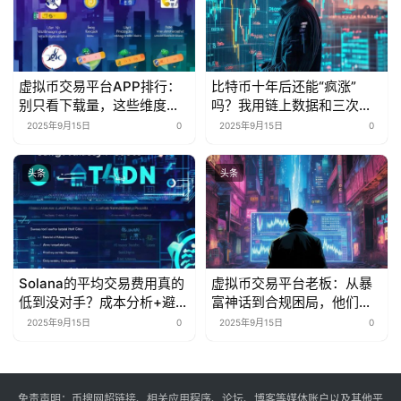
虚拟币交易平台APP排行：
比特币十年后还能“疯涨”
别只看下载量，这些维度才
吗？我用链上数据和三次抄
是“真·核心指标”
底经历告诉你
2025年9月15日
0
2025年9月15日
0
头条
头条
Solana的平均交易费用真的
虚拟币交易平台老板：从暴
低到没对手？成本分析+避坑
富神话到合规困局，他们的
指南来了
生存游戏变了？
2025年9月15日
0
2025年9月15日
0
免责声明：币搜网超链接、相关应用程序、论坛、博客等媒体账户以及其他平