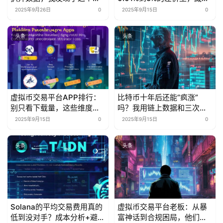
业秘密
多少被忽略的省钱密码？
2025年9月26日
0
2025年9月15日
0
头条
头条
虚拟币交易平台APP排行：
比特币十年后还能“疯涨”
别只看下载量，这些维度才
吗？我用链上数据和三次抄
是“真·核心指标”
底经历告诉你
2025年9月15日
0
2025年9月15日
0
头条
头条
Solana的平均交易费用真的
虚拟币交易平台老板：从暴
低到没对手？成本分析+避坑
富神话到合规困局，他们的