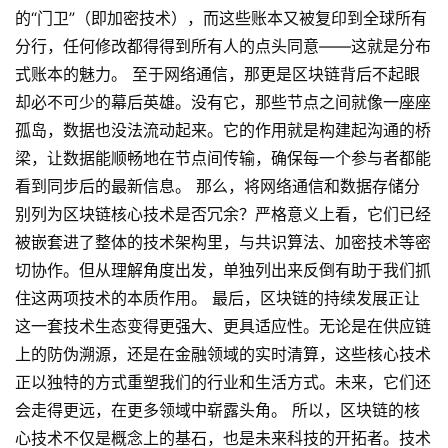
题
的“门卫”（即加密技术），而这些账本又被复印到全球所有
分行，任何修改都得得到所有人的点头同意——这就是分布
百
式账本的魅力。 至于网络通信，那更是区块链背后不起眼
科
却必不可少的幕后英雄。没有它，那些节点之间就像一座座
孤岛，数据也没法流动起来。它的作用就是构建起沟通的桥
梁，让数据能顺畅地在节点间传输，确保每一个参与者都能
看到同步后的最新信息。 那么，将网络通信和数据存储分
别列为区块链核心技术是否冗余？严格意义上看，它们已经
被嵌套进了整体的技术架构里，与共识算法、加密技术等密
切协作。但从理解角度出发，单独列出来反倒有助于我们抓
住这两项技术的本质作用。 最后，区块链的持续发展正让
这一套技术生态变得更强大、更具适应性。无论是在供应链
上的防伪溯源，还是在金融领域的实时清算，这些核心技术
正以独特的方式重塑我们的行业和生活方式。未来，它们还
会走得更远，在更多领域中崭露头角。 所以，区块链的核
心技术不仅是概念上的基石，也是未来科技的开拓者。技术