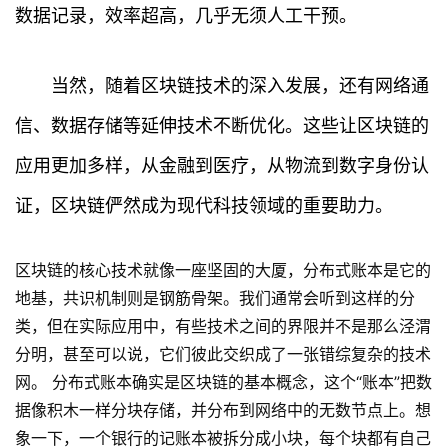
数据记录，效率超高，几乎无须人工干预。
当然，随着区块链技术的深入发展，还有网络通
信、数据存储等延伸技术不断优化。这些让区块链的
应用更加多样，从金融到医疗，从物流到数字身份认
首
证，区块链俨然成为现代科技领域的重要助力。
页
行
区块链的核心技术就像一座坚固的大厦，分布式账本是它的
情
地基，共识机制则是钢筋骨架。我们通常会听到这样的分
类，但在实际应用中，有些技术之间的界限并不是那么泾渭
快
分明，甚至可以说，它们彼此交织成了一张错综复杂的技术
讯
网。 分布式账本确实是区块链的基本概念，这个“账本”把数
据像积木一样分块存储，并分布到网络中的无数节点上。想
专
象一下，一个银行的记账本被拆分成小块，每个块都有自己