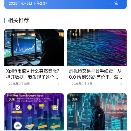
2025年4月5日 下午2:37
下一篇
相关推荐
头条
头条
Xpl币市值凭什么突然暴涨？
虚拟币交易平台手续费：从
扒开数据，我发现了这个行
0.01%到5%的差价里，藏着
业秘密
多少被忽略的省钱密码？
2025年9月26日
0
2025年9月15日
0
头条
头条