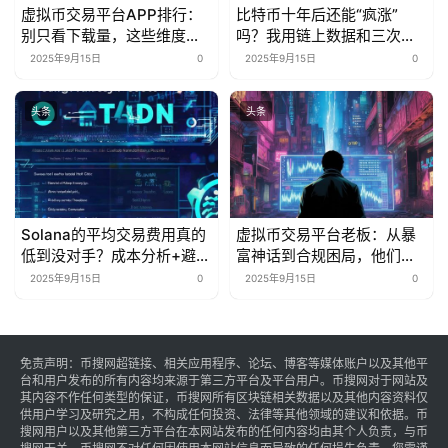
虚拟币交易平台APP排行：
比特币十年后还能“疯涨”
别只看下载量，这些维度才
吗？我用链上数据和三次抄
是“真·核心指标”
底经历告诉你
2025年9月15日
0
2025年9月15日
0
头条
头条
Solana的平均交易费用真的
虚拟币交易平台老板：从暴
低到没对手？成本分析+避坑
富神话到合规困局，他们的
指南来了
生存游戏变了？
2025年9月15日
0
2025年9月15日
0
免责声明：币搜网超链接、相关应用程序、论坛、博客等媒体账户以及其他平
台和用户发布的所有内容均来源于第三方平台及平台用户。币搜网对于网站及
其内容不作任何类型的保证，币搜网所有区块链相关数据以及其他内容资料仅
供用户学习及研究之用，不构成任何投资、法律等其他领域的建议和依据。币
搜网用户以及其他第三方平台在本网站发布的任何内容均由其个人负责，与币