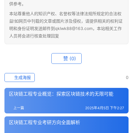
供参考。
快
本站尊重他人的知识产权、名誉权等法律法规所规定的合法权
讯
益!如网页中刊载的文章或图片涉及侵权，请提供相关的权利证
明和身份证明发送邮件到qklwk88@163.com，本站相关工作
专
人员将会进行核查处理回复
题
百
赞
(0)
科
生成海报
0
区块链工程专业概览：探索区块链技术的无限可能
上一篇
2025年4月5日 下午2:27
区块链工程专业考研方向全面解析