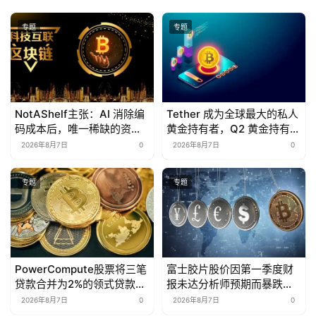
专题
专题
NotAShelf主张：AI 消除编
Tether 成为全球最大的私人
码成本后，唯一稀缺的资源
黄金持有者，Q2 黄金持有量
是“品味”
增至 146 吨
2026年8月7日
0
2026年8月7日
0
专题
专题
PowerCompute股票将三笔
富士胶片股价因第一季度财
贷款合并为2%的领式贷款，
报未达分析师预期而暴跌
并以307枚BTC作为抵押
18%
2026年8月7日
0
2026年8月7日
0