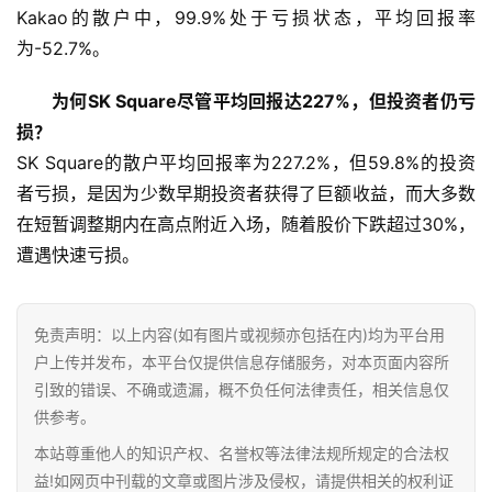
Kakao的散户中，99.9%处于亏损状态，平均回报率
讯
为-52.7%。
专
为何SK Square尽管平均回报达227%，但投资者仍亏
题
损？
SK Square的散户平均回报率为227.2%，但59.8%的投资
百
科
者亏损，是因为少数早期投资者获得了巨额收益，而大多数
在短暂调整期内在高点附近入场，随着股价下跌超过30%，
遭遇快速亏损。
免责声明：以上内容(如有图片或视频亦包括在内)均为平台用
户上传并发布，本平台仅提供信息存储服务，对本页面内容所
引致的错误、不确或遗漏，概不负任何法律责任，相关信息仅
供参考。
本站尊重他人的知识产权、名誉权等法律法规所规定的合法权
益!如网页中刊载的文章或图片涉及侵权，请提供相关的权利证