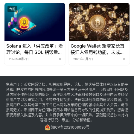
专题
专题
Solana 进入「供应改革」治
Google Wallet 新增家长直
理讨论，每日 SOL 销毁量或
接汇入零用钱功能，未成年
增逾 12 倍
人无需银行账户即可感应支
2026年8月7日
0
2026年8月7日
0
付
免责声明：币搜网超链接、相关应用程序、论坛、博客等媒体账户以及其他平
台和用户发布的所有内容均来源于第三方平台及平台用户。币搜网对于网站及
其内容不作任何类型的保证，币搜网所有区块链相关数据以及其他内容资料仅
供用户学习及研究之用，不构成任何投资、法律等其他领域的建议和依据。币
搜网用户以及其他第三方平台在本网站发布的任何内容均由其个人负责，与币
搜网无关。币搜网不对任何因使用本网站信息而导致的任何损失负责。您需谨
慎使用相关数据及内容，并自行承担所带来的一切风险。强烈建议您独自对内
容进行研究、审查、分析和验证。
赣ICP备2021009090号