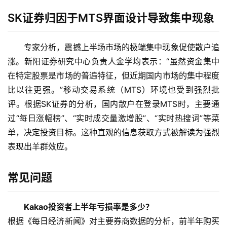
SK证券归因于MTS界面设计导致集中现象
专家分析，震撼上半场市场的极端集中现象促使散户追
涨。新阳证券研究中心负责人金学均表示：“虽然资金集中
在特定股票是市场的普遍特征，但近期国内市场的集中程度
比以往更强。”移动交易系统（MTS）环境也受到强烈批
评。根据SK证券的分析，国内散户在登录MTS时，主要通
过“每日涨幅榜”、“实时成交量激增股”、“实时热搜词”等菜
单，决定投资目标。这种直观的信息获取方式被解读为强烈
首
表现出羊群效应。
页
常见问题
行
情
Kakao投资者上半年亏损率是多少？
根据《每日经济新闻》对主要券商数据的分析，前半年购买
快