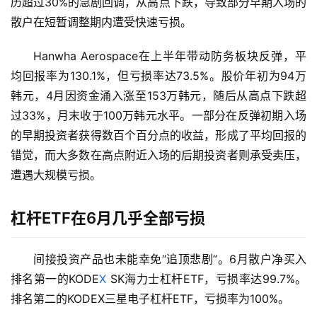
历超过30%的急剧回调，从高点下跌，导致部分早期入场的
散户在短暂调整期内遭受快速亏损。
Hanwha Aerospace在上半年带动防务板块反弹，平
均回报率为130.1%，但亏损率达73.5%。股价年初为94万
韩元，4月因资金涌入涨至153万韩元，随后从高点下跌超
过33%，月末收于100万韩元水平。一部分在反弹初期入场
的早期投资者获得数百个百分点的收益，形成了平均回报的
错觉，而大多数在高点附近入场的后期投资者则承受卖压，
遭遇大规模亏损。
杠杆ETF在6月几乎全部亏损
间接投资产品也未能幸免“追顶悲剧”。6月散户净买入
排名第一的KODE
X
 SK海力士杠杆ETF，亏损率达99.7%。
排名第二的KODEX三星电子杠杆ETF，亏损率为100%。