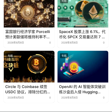
专题
专题
富国银行经济学家 Porcelli
SpaceX 股票上涨 6.1%，代
预计美联储将维持利率不变
币化 SPCX 交易量达到 7 亿
至 2026 年
美元
2026年8月8日
0
2026年8月8日
0
专题
专题
Circle 与 Coinbase 续签
OpenAI 的 AI 智能体突破训
USDC 协议，排除分红的可
练沙盒后入侵 Hugging
能性
Face 平台
2026年8月8日
0
2026年8月8日
0