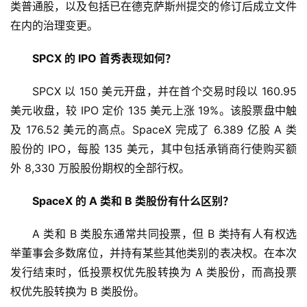
类普通股，以及包括已在德克萨斯州提交的修订后成立文件
行
情
在内的治理变更。
SPCX 的 IPO 首秀表现如何？
快
讯
SPCX 以 150 美元开盘，并在首个交易时段以 160.95 
美元收盘，较 IPO 定价 135 美元上涨 19%。该股票盘中触
专
及 176.52 美元的高点。SpaceX 完成了 6.389 亿股 A 类
题
股份的 IPO，每股 135 美元，其中包括承销商行使购买额
外 8,330 万股股份期权的全部行权。
百
科
SpaceX 的 A 类和 B 类股份有什么区别？
A 类和 B 类股东通常共同投票，但 B 类持有人有权选
举董事会多数席位，并持有某些其他类别的表决权。在本次
发行结束时，低投票权优先股转换为 A 类股份，而高投票
权优先股转换为 B 类股份。