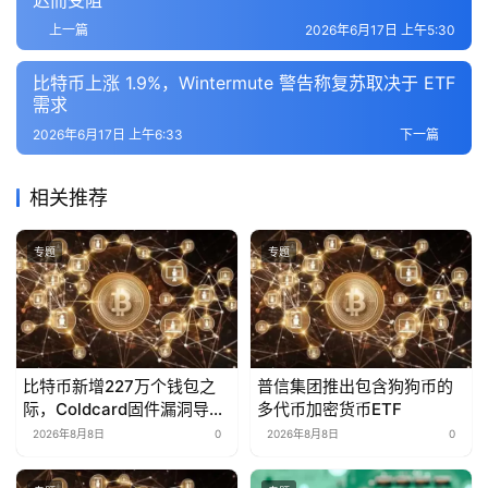
迟而受阻
上一篇
2026年6月17日 上午5:30
比特币上涨 1.9%，Wintermute 警告称复苏取决于 ETF
需求
2026年6月17日 上午6:33
下一篇
相关推荐
专题
专题
比特币新增227万个钱包之
普信集团推出包含狗狗币的
际，Coldcard固件漏洞导致
多代币加密货币ETF
1.16亿美元资金流失
2026年8月8日
0
2026年8月8日
0